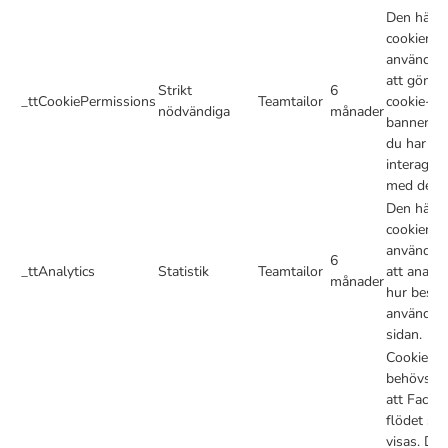
Den här
cookien
används f
att gömm
Strikt
6
_ttCookiePermissions
Teamtailor
cookie-
nödvändiga
månader
bannern n
du har
interagera
med den.
Den här
cookien
används f
6
_ttAnalytics
Statistik
Teamtailor
att analys
månader
hur besök
använder
sidan.
Cookien
behövs fö
att Faceb
flödet ska
visas. De