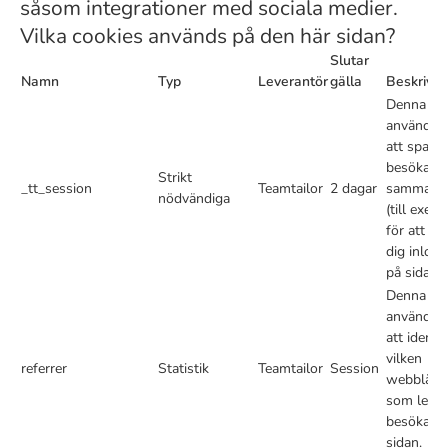
såsom integrationer med sociala medier.
Vilka cookies används på den här sidan?
Slutar
Namn
Typ
Leverantör
gälla
Beskrivni
Denna co
används f
att spara 
besökare
Strikt
_tt_session
Teamtailor
2 dagar
sammanh
nödvändiga
(till exem
för att hål
dig inlog
på sidan).
Denna co
används f
att identif
vilken
referrer
Statistik
Teamtailor
Session
webblänk
som leder
besökarna 
sidan.