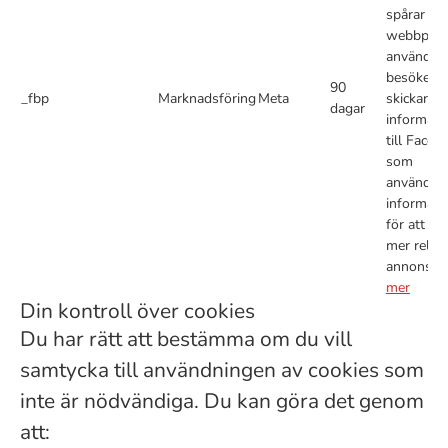
spårar vil
webbplat
användar
besöker o
90
_fbp
Marknadsföring
Meta
skickar d
dagar
informati
till Faceb
som
använder
informati
för att vis
mer relev
annonser
mer
Din kontroll över cookies
Du har rätt att bestämma om du vill
samtycka till användningen av cookies som
inte är nödvändiga. Du kan göra det genom
att: