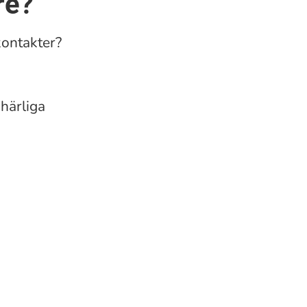
re?
kontakter?
 härliga