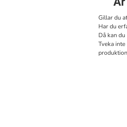
Är
Gillar du 
Har du erf
Då kan du 
Tveka inte
produktio