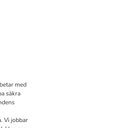
rbetar med
pa säkra
undens
. Vi jobbar