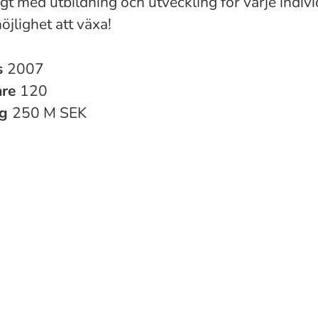
gt med utbildning och utveckling för varje indiv
öjlighet att växa!
s
2007
are
120
ng
250 M SEK