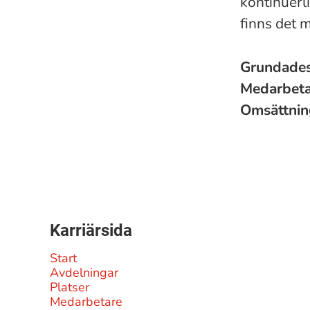
kontinuerli
finns det m
Grundade
Medarbet
Omsättni
Karriärsida
Start
Avdelningar
Platser
Medarbetare