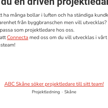
 du en driven projektleda
att ha många bollar i luften och ha ständiga kund
arenhet från byggbranschen men vill utvecklas?
passa som projektledare hos oss.
 att
Connecta
med oss om du vill utvecklas i vårt
nsteam!
ABC Skåne söker projektledare till sitt team!
Projektledning
·
Skåne