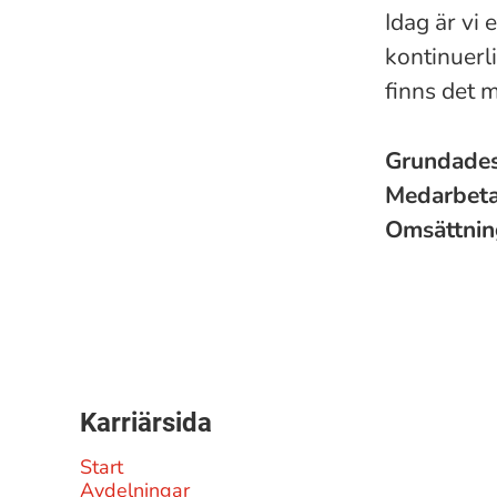
Idag är vi
kontinuerli
finns det m
Grundade
Medarbet
Omsättni
Karriärsida
Start
Avdelningar