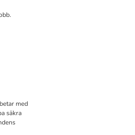
obb.
rbetar med
pa säkra
undens