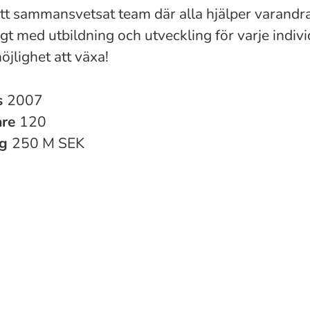
 ett sammansvetsat team där alla hjälper varandra
gt med utbildning och utveckling för varje indiv
öjlighet att växa!
s
2007
are
120
ng
250 M SEK