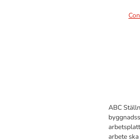
Con
ABC Ställn
byggnadsst
arbetsplat
arbete ska 