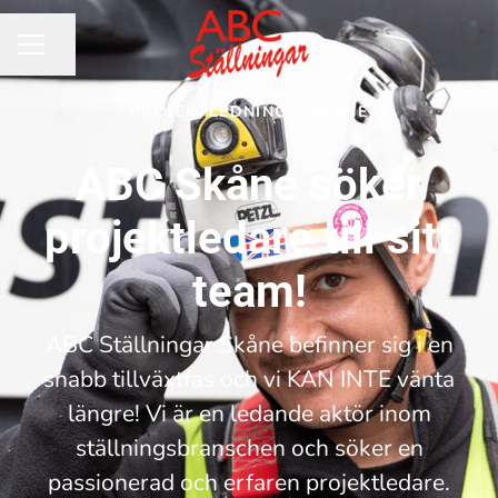
Dela sidan
KARRIÄRMENY
PROJEKTLEDNING
·
SKÅNE
ABC Skåne söker
projektledare till sitt
team!
ABC Ställningar Skåne befinner sig i en
snabb tillväxtfas och vi KAN INTE vänta
längre! Vi är en ledande aktör inom
ställningsbranschen och söker en
passionerad och erfaren projektledare.