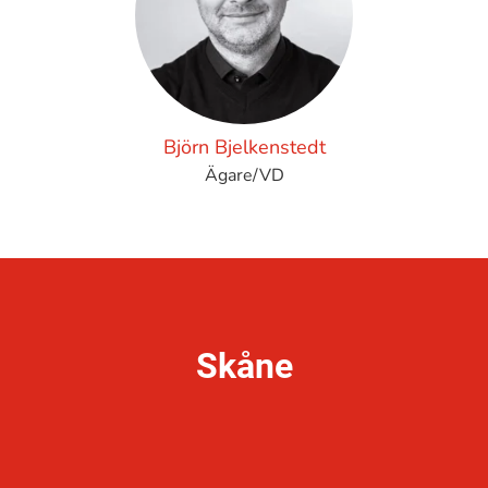
Björn Bjelkenstedt
Ägare/VD
Skåne