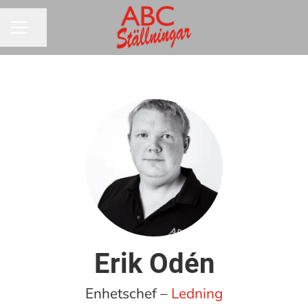
Dela sidan
KARRIÄRMENY
Erik Odén
Enhetschef –
Ledning